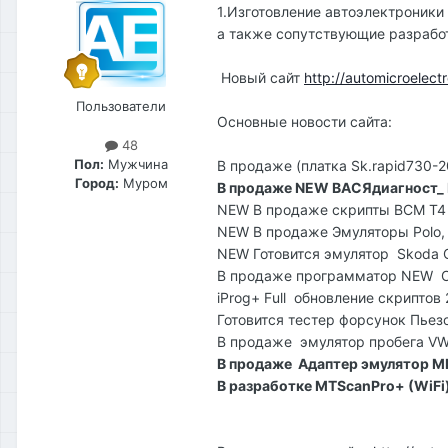
1.Изготовление автоэлектроники
а также сопутствующие разрабо
Новый сайт
http://automicroelectr
Пользователи
Основные новости сайта:
48
Пол:
Мужчина
В продаже (платка Sk.rapid730-2
Город:
Муром
В продаже NEW ВАСЯдиагност_ P
NEW В продаже скрипты ВСМ Т4
NEW В продаже Эмуляторы Polo, 
NEW Готовится эмулятор Skoda O
В продаже программатор NEW 
iProg+ Full обновление скриптов
Готовится тестер форсунок Пьезо 
В продаже эмулятор пробега VW 
В продаже Адаптер эмулятор M
В разработке MTScanPro+ (WiFi