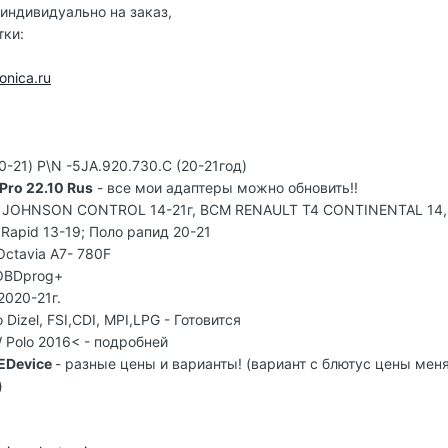
 индивидуально на заказ,
тки:
onica.ru
0-21) P\N -5JA.920.730.С (20-21год)
ro 22.10 Rus
- все мои адаптеры можно обновить!!
 JOHNSON CONTROL 14-21г, ВСМ RENAULT Т4 CONTINENTAL 14,
Rapid 13-19; Поло рапид 20-21
ctavia A7- 780F
OBDprog+
 2020-21г.
Dizel, FSI,CDI, MPI,LPG - Готовится
Polo 2016< - подробней
EDevice
- разные цены и варианты! (вариант с блютус цены мен
)