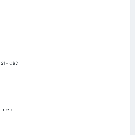
 21+ OBDII
яются)