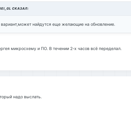
GEI_GL
СКАЗАЛ:
е вариант,может найдутся еще желающие на обновление.
ргея микросхему и ПО. В течении 2-х часов всё переделал.
оторый надо выслать.