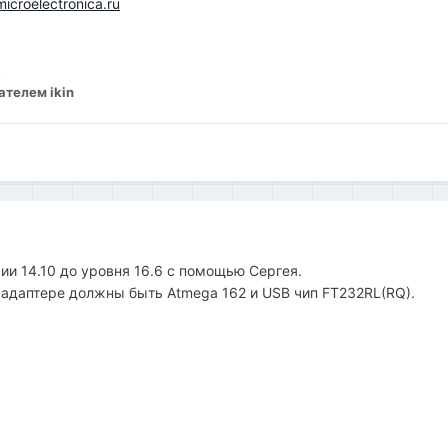
microelectronica.ru
.
телем ikin
и 14.10 до уровня 16.6 с помощью Сергея.
в адаптере должны быть Atmega 162 и USB чип FT232RL(RQ).