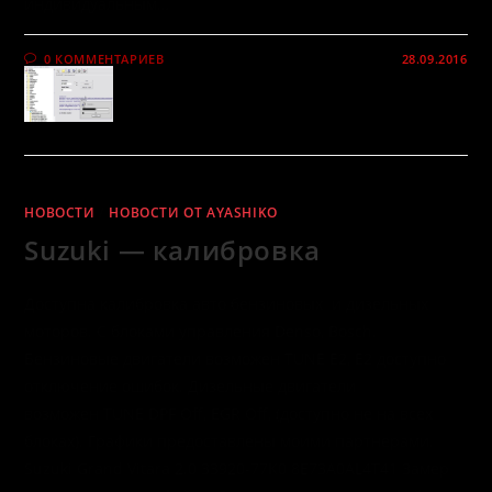
индивидуальным…
0 КОММЕНТАРИЕВ
28.09.2016
НОВОСТИ
/
НОВОСТИ ОТ AYASHIKO
Suzuki — калибровка
Доступна калибровка авто бензиновых и дизельных
моторов. C блоками управления Denso, Bosch.
Бензиновые двигатели возможен TUNE E2, E2 доступно
отключение ошибок. Дизельные двигатели
возможен TUNE DPF Off, EGR Off, (доступно не на всех
блоках). Графики предоставлены моими партнерами.
Suzuki Grand Vitara 2.0 33920-77K0 8E73A0AL4T41 Замер