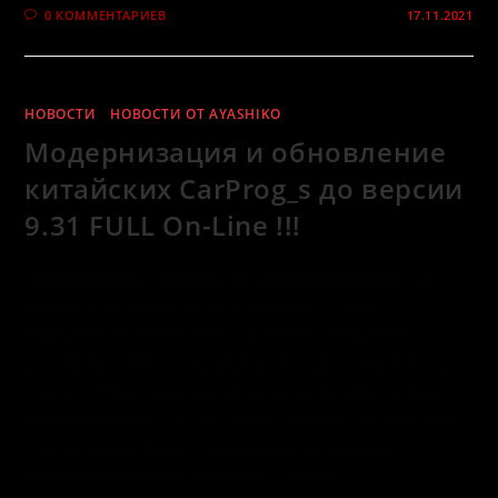
0 КОММЕНТАРИЕВ
17.11.2021
НОВОСТИ
/
НОВОСТИ ОТ AYASHIKO
Модернизация и обновление
китайских CarProg_s до версии
9.31 FULL On-Line !!!
Модернизация и обновление китайских CarProg_s до
версии 9.31 FULL On-Line !!! Включает в себя: 1.
Переделка основной платы. 2. Замена микросхем
(pcf, логики, реле, стабилизаторов) и др. элементов на
плате. 3. Подготовка под обновление по кабелю, без
разборки девайса. 4. Настройка контуров антенны для
чтения чипов (IMMO) 5. Прошивка контролера
прошивкой с On-Line сервером с Вашим